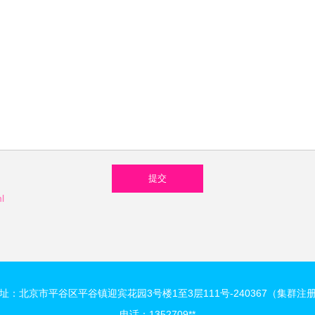
l
址：北京市平谷区平谷镇迎宾花园3号楼1至3层111号-240367（集群注
电话：1352709**